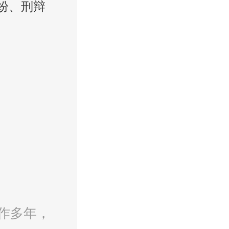
纷、刑辩
作多年，