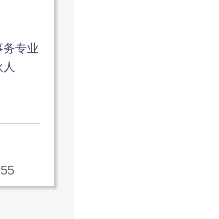
事务专业
伙人
155