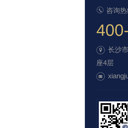
咨询热
400
长沙市
座4层
xiangj