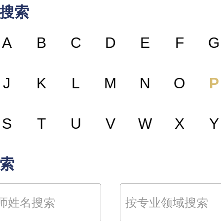
搜索
A
B
C
D
E
F
G
J
K
L
M
N
O
P
S
T
U
V
W
X
Y
索