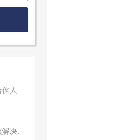
合伙人
议解决、