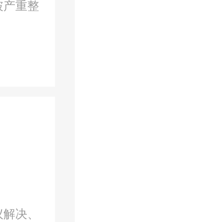
破产重整
议解决、