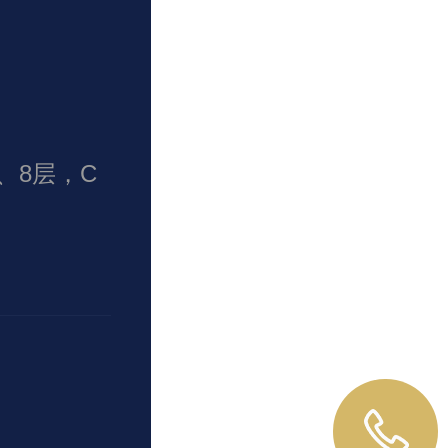
、8层，C