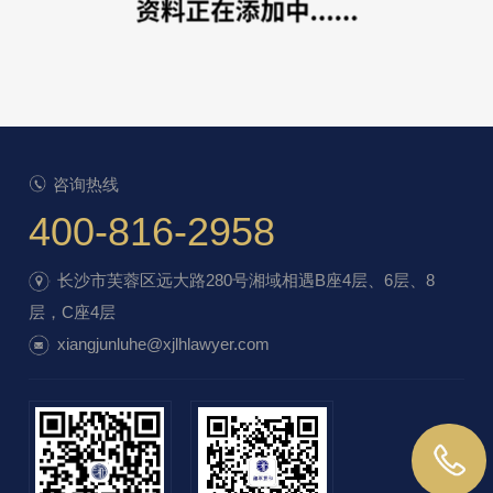
咨询热线
400-816-2958
长沙市芙蓉区远大路280号湘域相遇B座4层、6层、8
层，C座4层
xiangjunluhe@xjlhlawyer.com