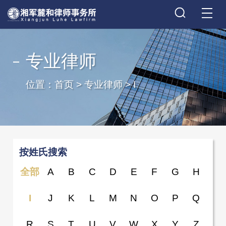
专业律师
位置：
首页
>
专业律师
>
I
按姓氏搜索
全部
A
B
C
D
E
F
G
H
I
J
K
L
M
N
O
P
Q
R
S
T
U
V
W
X
Y
Z