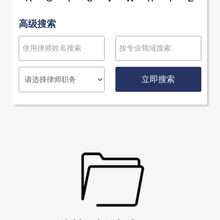
高级搜索
立即搜索