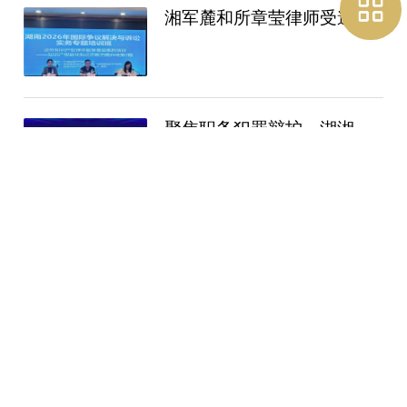
湘军麓和所章莹律师受邀为“湖南2026年
聚焦职务犯罪辩护，湖湘刑辩论坛岳阳站顺利
三湘四水汇岳州，洞庭论法聚贤才。
湘军麓和所陈叶兰律师受聘担任湖南省市场监
湘军麓和所多位律师受聘湖南（长沙）涉外法