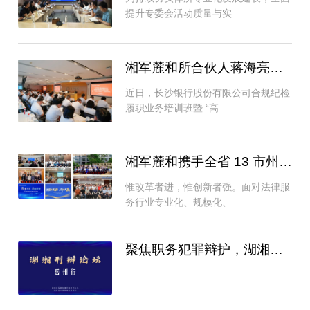
提升专委会活动质量与实
湘军麓和所合伙人蒋海亮、李涓涓律师受邀为
近日，长沙银行股份有限公司合规纪检
履职业务培训班暨 “高
湘军麓和携手全省 13 市州头部律所 构
惟改革者进，惟创新者强。面对法律服
务行业专业化、规模化、
聚焦职务犯罪辩护，湖湘刑辩论坛岳阳站顺利